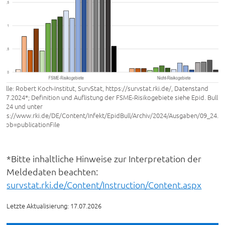
elle: Robert Koch-Institut, SurvStat, https://survstat.rki.de/, Datenstand
.07.2024*; Definition und Auflistung der FSME-Risikogebiete siehe Epid. Bull.
2024 und unter
tps://www.rki.de/DE/Content/Infekt/EpidBull/Archiv/2024/Ausgaben/09_24.p
blob=publicationFile
*Bitte inhaltliche Hinweise zur Interpretation der
Meldedaten beachten:
survstat.rki.de/Content/Instruction/Content.aspx
Letzte Aktualisierung: 17.07.2026