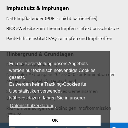
Impfschutz & Impfungen
NaLI-Impfkalender
(PDF ist nicht barrierefrei)
BIÖG-Website zum Thema Impfen -
infektionsschutz.de
Paul-Ehrlich-Institut: FAQ zu Impfen und Impfstoffen
Hintergrund & Grundlagen
Nationaler Impfplan (NIP)
Für die Bereitstellung unsers Angebots
werden nur technisch notwendige Cookies
Nationaler Aktionsplan 2015-2020 zur Elimination der
gesetzt.
Masern und Röteln in Deutschland
Es werden keine Tracking-Cookies für
Schutzimpfungs-Richtlinie des Gemeinsamen
Userstatistiken verwendet.
Bundesausschuss (G-BA)
Näheres dazu erfahren Sie in unserer
Datenschutzerklärung.
RKI - Empfehlungen der Ständigen Impfkommission
(STIKO)
OK